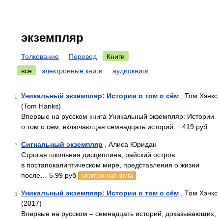
экземпляр
Толкование
Перевод
Книги
все
электронные книги
аудиокниги
Уникальный экземпляр: Истории о том о сём
, Том Хэнкс
1
(Tom Hanks)
Впервые на русском книга Уникальный экземпляр: Истории
о том о сём, включающая семнадцать историй… 419 руб
Сигнальный экземпляр
, Алиса Юридан
2
Строгая школьная дисциплина, райский остров
в постапокалиптическом мире, представления о жизни
после… 5.99 руб
электронная книга
Уникальный экземпляр: Истории о том о сём
, Том Хэнкс
3
(2017)
Впервые на русском – семнадцать историй, доказывающих,