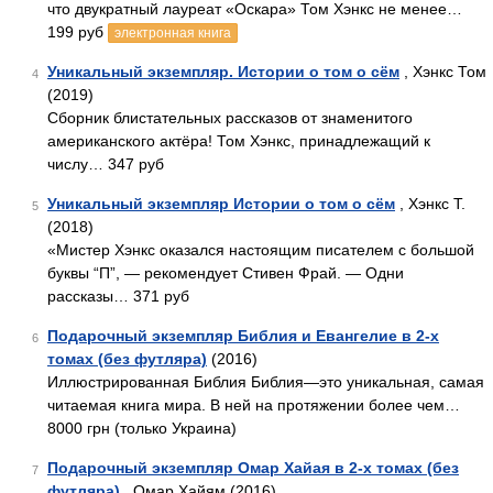
что двукратный лауреат «Оскара» Том Хэнкс не менее…
199 руб
электронная книга
Уникальный экземпляр. Истории о том о сём
, Хэнкс Том
4
(2019)
Сборник блистательных рассказов от знаменитого
американского актёра! Том Хэнкс, принадлежащий к
числу… 347 руб
Уникальный экземпляр Истории о том о сём
, Хэнкс Т.
5
(2018)
«Мистер Хэнкс оказался настоящим писателем с большой
буквы “П”, — рекомендует Стивен Фрай. — Одни
рассказы… 371 руб
Подарочный экземпляр Библия и Евангелие в 2-х
6
томах (без футляра)
(2016)
Иллюстрированная Библия Библия—это уникальная, самая
читаемая книга мира. В ней на протяжении более чем…
8000 грн (только Украина)
Подарочный экземпляр Омар Хайая в 2-х томах (без
7
футляра)
, Омар Хайям (2016)